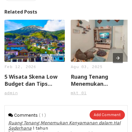
Related Posts
Feb 12, 2026
Agu 03, 2025
5 Wisata Skena Low
Ruang Tenang
Budget dan Tips
Menemukan
Hemat Biaya
Kenyamanan dalam
admin
mkt 01
Hal Sederhana
Comments
( 1 )
Add Comment
Ruang Tenang Menemukan Kenyamanan dalam Hal
Sederhana
1 tahun