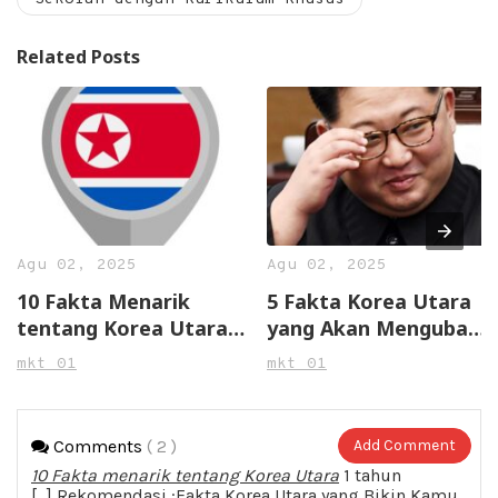
Related Posts
Agu 02, 2025
Agu 02, 2025
10 Fakta Menarik
5 Fakta Korea Utara
tentang Korea Utara
yang Akan Mengubah
yang Jarang Diketahui
Perspektifmu
mkt 01
mkt 01
Comments
( 2 )
Add Comment
10 Fakta menarik tentang Korea Utara
1 tahun
[…] Rekomendasi :Fakta Korea Utara yang Bikin Kamu