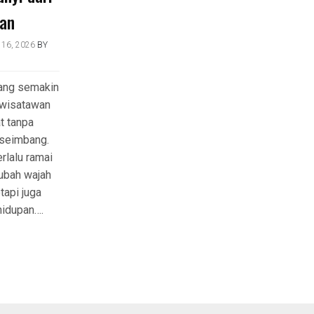
an
16, 2026
BY
nang semakin
 wisatawan
t tanpa
 seimbang.
rlalu ramai
ubah wajah
tapi juga
idupan….