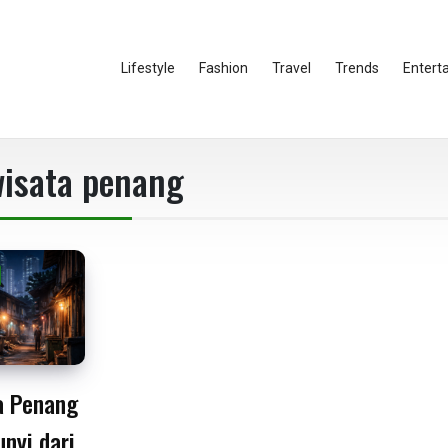
Lifestyle
Fashion
Travel
Trends
Entert
isata penang
a Penang
nyi dari