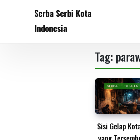
Skip
Serba Serbi Kota
to
content
Indonesia
Tag:
paraw
SERBA SERBI KOTA
Sisi Gelap Kot
yang Tersembu