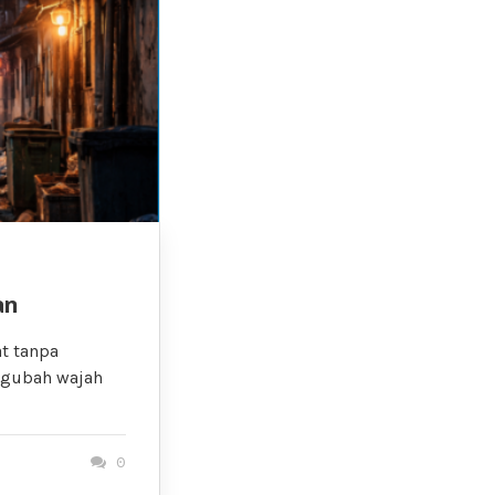
an
t tanpa
ngubah wajah
0