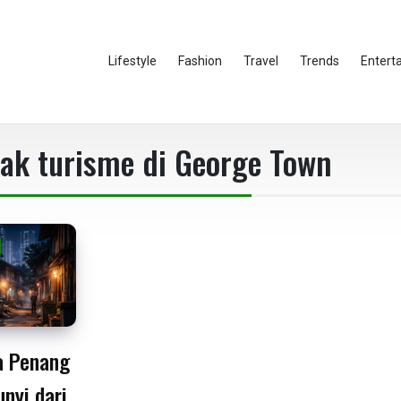
Lifestyle
Fashion
Travel
Trends
Entert
k turisme di George Town
a Penang
nyi dari