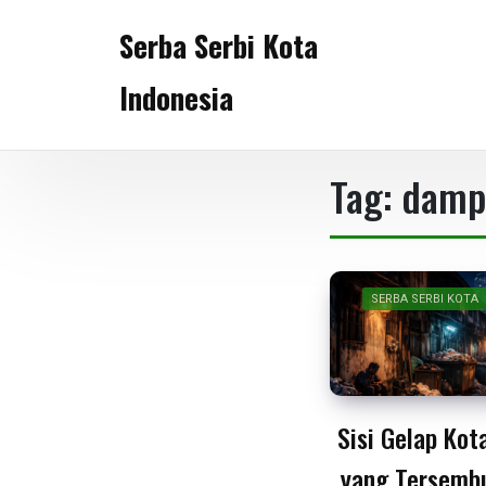
Skip
Serba Serbi Kota
to
content
Indonesia
Tag:
dampa
SERBA SERBI KOTA
Sisi Gelap Kot
yang Tersembu