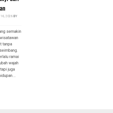
an
16, 2026
BY
nang semakin
 wisatawan
t tanpa
 seimbang.
rlalu ramai
ubah wajah
tapi juga
idupan….