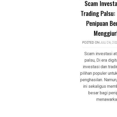
Scam Investa
Trading Palsu
Penipuan Be
Menggiur
POSTED ON
JULI 26, 20
Scam investasi at
palsu, Di era digita
investasi dan trad
pilihan populer un
penghasilan. Namun,
ini sekaligus mem
besar bagi pen
menawarka