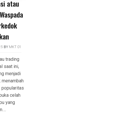
si atau
: Waspada
rkedok
kan
25
BY
MKT 01
au trading
l saat ini,
ing menjadi
tuk menambah
 popularitas
buka celah
ipu yang
n….