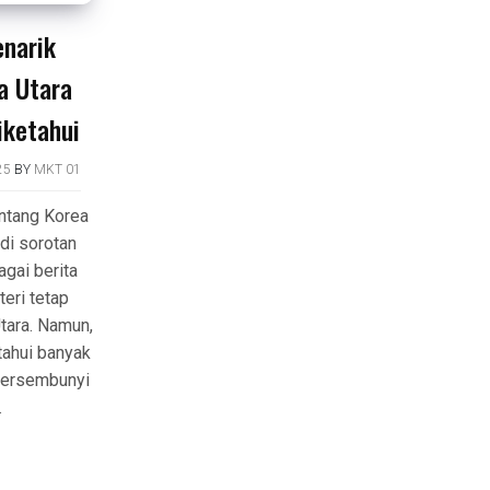
enarik
a Utara
iketahui
25
BY
MKT 01
ntang Korea
di sorotan
gai berita
teri tetap
tara. Namun,
tahui banyak
 tersembunyi
.